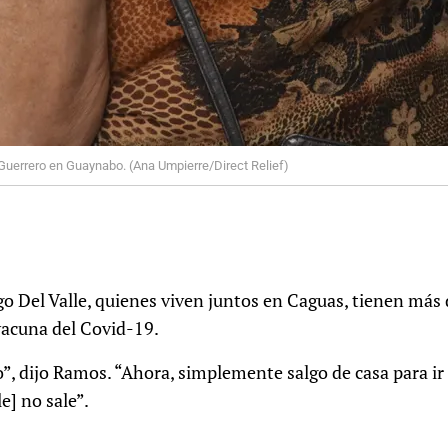
 Guerrero en Guaynabo. (Ana Umpierre/Direct Relief)
o Del Valle, quienes viven juntos en Caguas, tienen más 
 vacuna del Covid-19.
, dijo Ramos. “Ahora, simplemente salgo de casa para ir a 
e] no sale”.