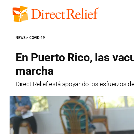
Skip
to
Direct
content
Relief
NEWS
COVID-19
En Puerto Rico, las va
marcha
Direct Relief está apoyando los esfuerzos de