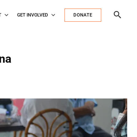
Open
T
GET INVOLVED
DONATE
Search
ena